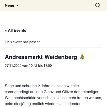
Weidenberg und Umgebung e.V.
Skip
Search
Tierhilfe
Menu
to
for:
content
« All Events
This event has passed.
Andreasmarkt Weidenberg
27.11.2022 von 10:45
bis
18:00
Sage und schreibe 2 Jahre mussten wir alle
coronabedingt auf den Glanz und Glitzer der heimeligen
Weihnachtsmärkte verzichten. Umso mehr freuen wir uns,
beim diesjährig endlich wieder stattfindenden