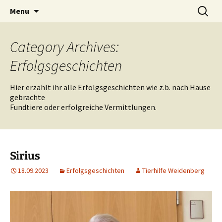
Weidenberg und Umgebung e.V.
Skip
Search
Tierhilfe
Menu
to
for:
content
Category Archives:
Erfolgsgeschichten
Hier erzählt ihr alle Erfolgsgeschichten wie z.b. nach Hause
gebrachte
Fundtiere oder erfolgreiche Vermittlungen.
Sirius
18.09.2023
Erfolgsgeschichten
Tierhilfe Weidenberg