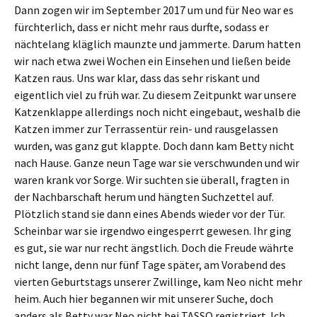
Dann zogen wir im September 2017 um und für Neo war es
fürchterlich, dass er nicht mehr raus durfte, sodass er
nächtelang kläglich maunzte und jammerte. Darum hatten
wir nach etwa zwei Wochen ein Einsehen und ließen beide
Katzen raus. Uns war klar, dass das sehr riskant und
eigentlich viel zu früh war. Zu diesem Zeitpunkt war unsere
Katzenklappe allerdings noch nicht eingebaut, weshalb die
Katzen immer zur Terrassentür rein- und rausgelassen
wurden, was ganz gut klappte. Doch dann kam Betty nicht
nach Hause. Ganze neun Tage war sie verschwunden und wir
waren krank vor Sorge. Wir suchten sie überall, fragten in
der Nachbarschaft herum und hängten Suchzettel auf.
Plötzlich stand sie dann eines Abends wieder vor der Tür.
Scheinbar war sie irgendwo eingesperrt gewesen. Ihr ging
es gut, sie war nur recht ängstlich. Doch die Freude währte
nicht lange, denn nur fünf Tage später, am Vorabend des
vierten Geburtstags unserer Zwillinge, kam Neo nicht mehr
heim. Auch hier begannen wir mit unserer Suche, doch
anders als Betty war Neo nicht bei TASSO registriert. Ich