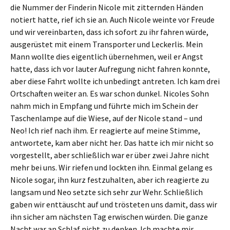
die Nummer der Finderin Nicole mit zitternden Händen
notiert hatte, rief ich sie an. Auch Nicole weinte vor Freude
und wir vereinbarten, dass ich sofort zu ihr fahren würde,
ausgerüstet mit einem Transporter und Leckerlis. Mein
Mann wollte dies eigentlich übernehmen, weil er Angst
hatte, dass ich vor lauter Aufregung nicht fahren konnte,
aber diese Fahrt wollte ich unbedingt antreten. Ich kam drei
Ortschaften weiter an. Es war schon dunkel. Nicoles Sohn
nahm mich in Empfang und führte mich im Schein der
Taschenlampe auf die Wiese, auf der Nicole stand – und
Neo! Ich rief nach ihm. Er reagierte auf meine Stimme,
antwortete, kam aber nicht her. Das hatte ich mir nicht so
vorgestellt, aber schließlich war er über zwei Jahre nicht
mehr bei uns. Wir riefen und lockten ihn. Einmal gelang es
Nicole sogar, ihn kurz festzuhalten, aber ich reagierte zu
langsam und Neo setzte sich sehr zur Wehr. Schließlich
gaben wir enttäuscht auf und trösteten uns damit, dass wir
ihn sicher am nächsten Tag erwischen würden. Die ganze
Nacht war an Schlaf nicht zu denken. Ich machte mir