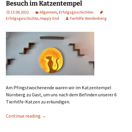
Besuch im Katzentempel
15.06.2022
Allgemein
,
Erfolgsgeschichten
Erfolgsgeschichte
,
Happy End
Tierhilfe Weidenberg
Am Pfingstwochenende waren wir im Katzentempel
Nürnberg zu Gast, um uns nach dem Befinden unserer 6
Tierhilfe-Katzen zu erkundigen.
Besuch im Katzentempel
Continue reading
→