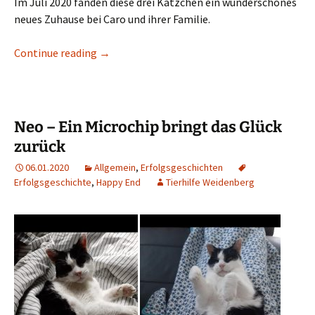
Im Juli 2020 fanden diese drei Kätzchen ein wunderschönes
neues Zuhause bei Caro und ihrer Familie.
Nala, Lio & Puma – die Geschichte einer wun
Continue reading
→
Neo – Ein Microchip bringt das Glück
zurück
06.01.2020
Allgemein
,
Erfolgsgeschichten
Erfolgsgeschichte
,
Happy End
Tierhilfe Weidenberg