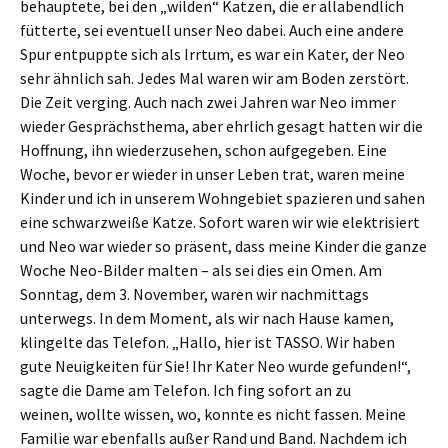
behauptete, bei den „wilden“ Katzen, die er allabendlich
fütterte, sei eventuell unser Neo dabei. Auch eine andere
Spur entpuppte sich als Irrtum, es war ein Kater, der Neo
sehr ähnlich sah. Jedes Mal waren wir am Boden zerstört.
Die Zeit verging. Auch nach zwei Jahren war Neo immer
wieder Gesprächsthema, aber ehrlich gesagt hatten wir die
Hoffnung, ihn wiederzusehen, schon aufgegeben. Eine
Woche, bevor er wieder in unser Leben trat, waren meine
Kinder und ich in unserem Wohngebiet spazieren und sahen
eine schwarzweiße Katze. Sofort waren wir wie elektrisiert
und Neo war wieder so präsent, dass meine Kinder die ganze
Woche Neo-Bilder malten – als sei dies ein Omen. Am
Sonntag, dem 3. November, waren wir nachmittags
unterwegs. In dem Moment, als wir nach Hause kamen,
klingelte das Telefon. „Hallo, hier ist TASSO. Wir haben
gute Neuigkeiten für Sie! Ihr Kater Neo wurde gefunden!“,
sagte die Dame am Telefon. Ich fing sofort an zu
weinen, wollte wissen, wo, konnte es nicht fassen. Meine
Familie war ebenfalls außer Rand und Band. Nachdem ich