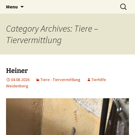
Weidenberg und Umgebung e.V.
Skip
Search
Tierhilfe
Menu
to
for:
content
Category Archives: Tiere –
Tiervermittlung
Heiner
04.08.2026
Tiere - Tiervermittlung
Tierhilfe
Weidenberg