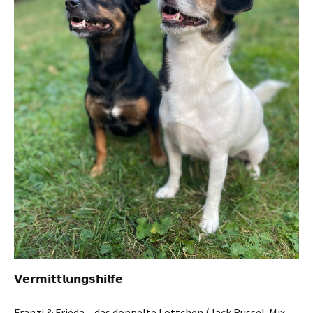
𝗩𝗲𝗿𝗺𝗶𝘁𝘁𝗹𝘂𝗻𝗴𝘀𝗵𝗶𝗹𝗳𝗲
Franzi & Frieda – das doppelte Lottchen (Jack Russel-Mix