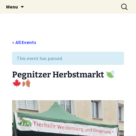
Weidenberg und Umgebung e.V.
Skip
Search
Tierhilfe
Menu
to
for:
content
« All Events
This event has passed.
Pegnitzer Herbstmarkt