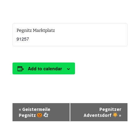
Pegnitz Marktplatz
91257
Add to calendar
E
«
Geistermeile
Pegnitzer
v
Pegnitz
Adventsdorf
»
e
n