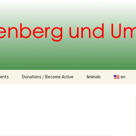
.
ents
Donations / Become Active
Animals
en
Donation opportunities
Found animals
Animal Adoption