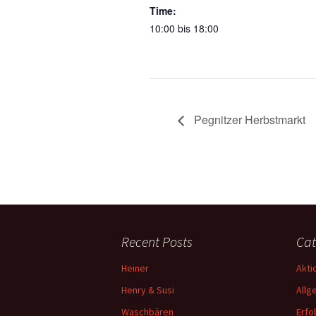
Time:
10:00 bis 18:00
Pegnitzer Herbstmarkt
Recent Posts
Cat
Heiner
Akti
Henry & Susi
Allg
Waschbären
Erfo