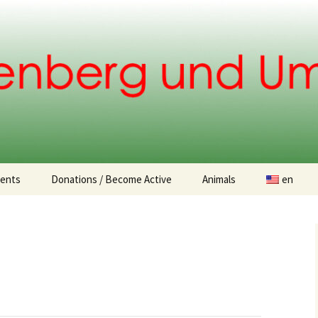
.
ents
Donations / Become Active
Animals
en
Donation opportunities
Found animals
Animal Adoption