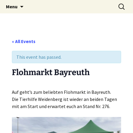
Weidenberg und Umgebung e.V.
Skip
Search
Tierhilfe
Menu
to
for:
content
« All Events
This event has passed.
Flohmarkt Bayreuth
Auf geht’s zum beliebten Flohmarkt in Bayreuth.
Die Tierhilfe Weidenberg ist wieder an beiden Tagen
mit am Start und erwartet euch an Stand Nr. 276.