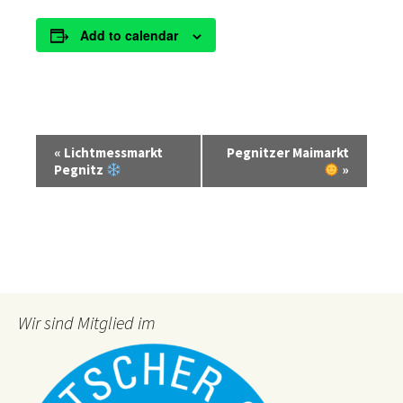
Add to calendar
E
«
Lichtmessmarkt
Pegnitzer Maimarkt
v
Pegnitz
»
e
n
t
N
a
v
Wir sind Mitglied im
i
g
a