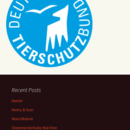
t
i
o
n
Recent Posts
Heiner
Henry & Susi
Waschbären
Steinmarderbaby Bärchen