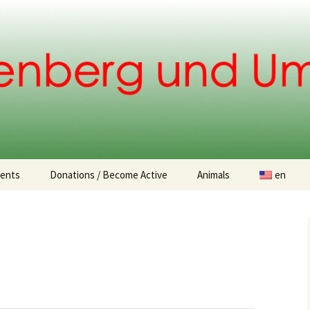
.
ents
Donations / Become Active
Animals
en
Donation opportunities
Found animals
Animal Adoption