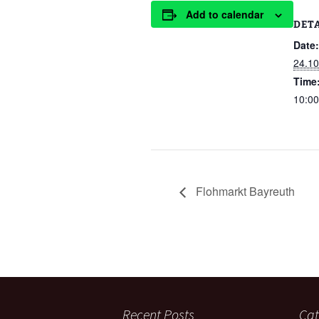
Add to calendar
DET
Date:
24.10
Time
10:00
Flohmarkt Bayreuth
Recent Posts
Cat