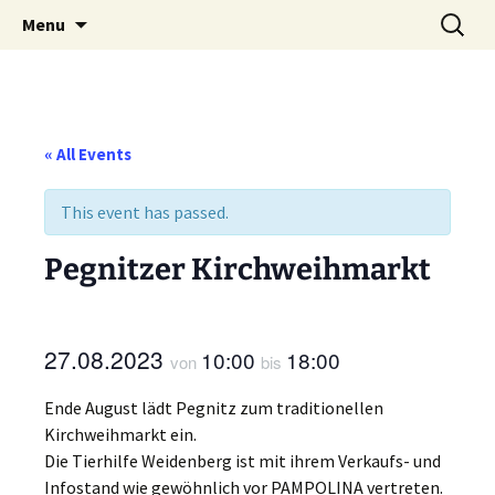
Weidenberg und Umgebung e.V.
Skip
Search
Tierhilfe
Menu
to
for:
content
« All Events
This event has passed.
Pegnitzer Kirchweihmarkt
27.08.2023
10:00
18:00
von
bis
Ende August lädt Pegnitz zum traditionellen
Kirchweihmarkt ein.
Die Tierhilfe Weidenberg ist mit ihrem Verkaufs- und
Infostand wie gewöhnlich vor PAMPOLINA vertreten.