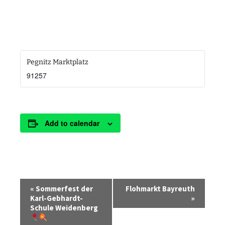
Pegnitz Marktplatz
91257
Add to calendar
E
«
Sommerfest der
Flohmarkt Bayreuth
v
Karl-Gebhardt-
»
Schule Weidenberg
e