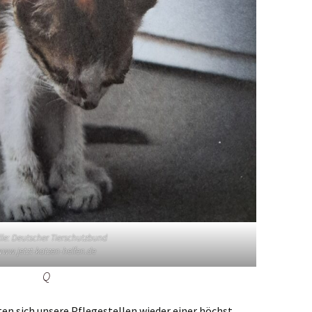
le: Deutscher Tierschutzbund
ww.jetzt-katzen-helfen.de
Q
n sich unsere Pflegestellen wieder einer höchst