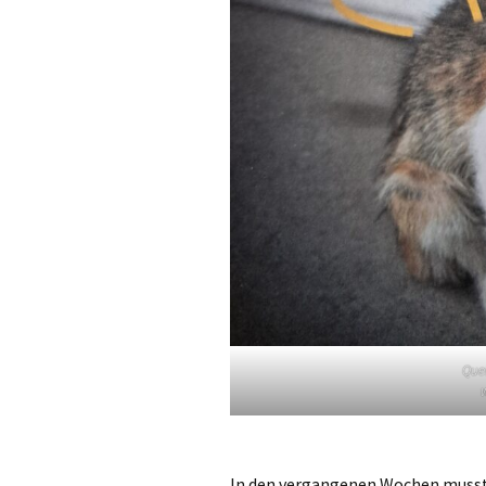
Quel
w
In den vergangenen Wochen musste