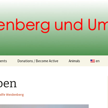
.
ents
Donations / Become Active
Animals
en
Donation opportunities
Found animals
ben
Animal Adoption
hilfe Weidenberg