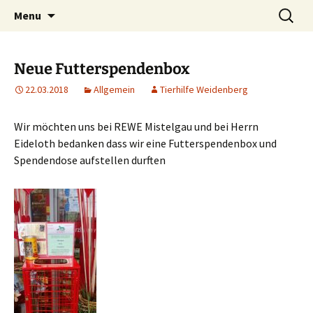
Weidenberg und Umgebung e.V.
Skip
Search
Tierhilfe
Menu
to
for:
content
Neue Futterspendenbox
22.03.2018
Allgemein
Tierhilfe Weidenberg
Wir möchten uns bei REWE Mistelgau und bei Herrn
Eideloth bedanken dass wir eine Futterspendenbox und
Spendendose aufstellen durften