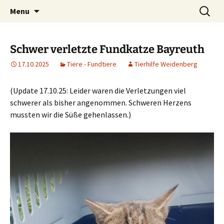
Weidenberg und Umgebung e.V.
Skip
Search
Tierhilfe
Menu
to
for:
content
Schwer verletzte Fundkatze Bayreuth
17.10.2025
Tiere - Fundtiere
Tierhilfe Weidenberg
(Update 17.10.25: Leider waren die Verletzungen viel
schwerer als bisher angenommen. Schweren Herzens
mussten wir die Süße gehenlassen.)