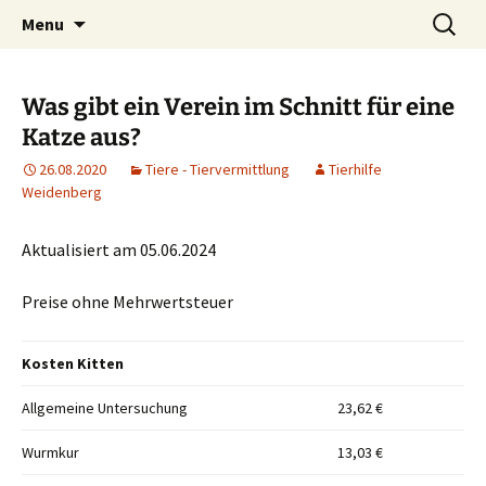
Weidenberg und Umgebung e.V.
Skip
Search
Tierhilfe
Menu
to
for:
content
Was gibt ein Verein im Schnitt für eine
Katze aus?
26.08.2020
Tiere - Tiervermittlung
Tierhilfe
Weidenberg
Aktualisiert am 05.06.2024
Preise ohne Mehrwertsteuer
Kosten Kitten
Allgemeine Untersuchung
23,62 €
Wurmkur
13,03 €