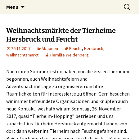
Weidenberg und Umgebung e.V.
Skip
Search
Tierhilfe
Menu
to
for:
content
Weihnachtsmärkte der Tierheime
Hersbruck und Feucht
26.11.2017
Aktionen
Feucht
,
Hersbruck
,
Weihnachtsmarkt
Tierhilfe Weidenberg
Nach ihren Sommerfesten haben nun die ersten Tierheime
begonnen, auch Weihnachtsfeiern und
Adventsnachmittage zu organisieren und ihre
Räumlichkeiten für Interessierte zu öffnen. Gern besuchen
wir immer befreundete Organisationen und knüpfen auch
neue Kontakt, weshalb wir am Sonntag, 26. November
2017, quasi “Tierheim-Hopping” betrieben und uns
zunächst ins Tierheim Hersbruck aufgemacht haben, von
dort dann weiter ins Tierheim nach Feucht gefahren sind.
Beide Tierheime hatten, wie wir, kürzlich auch
…
Kleintiere