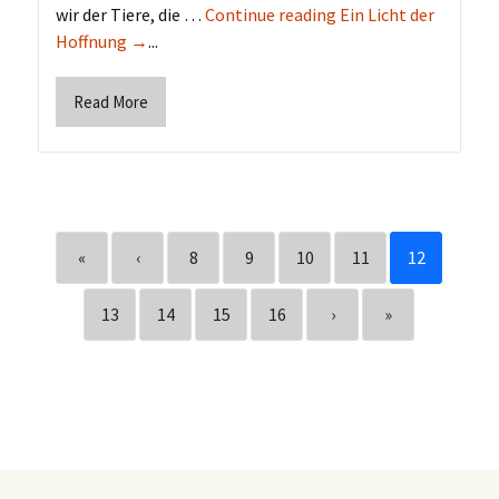
wir der Tiere, die …
Continue reading Ein Licht der
Hoffnung →
...
Read More
«
‹
8
9
10
11
12
13
14
15
16
›
»