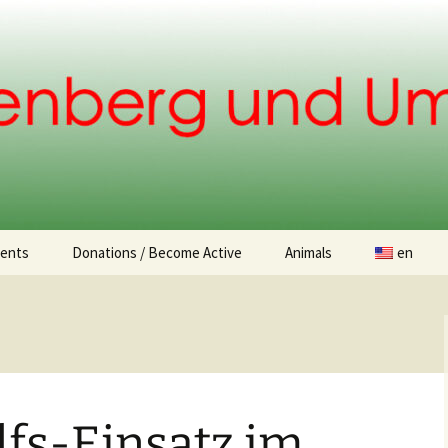
.
ents
Donations / Become Active
Animals
en
Donation opportunities
Found animals
Animal Adoption
lfs-Einsatz im