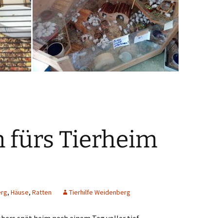
n fürs Tierheim
rg
,
Häuse
,
Ratten
Tierhilfe Weidenberg