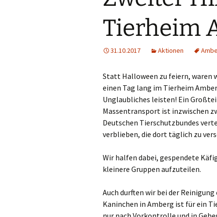
Tierheim 
31.10.2017
Aktionen
Ambe
Statt Halloween zu feiern, waren 
einen Tag lang im Tierheim Amberg
Unglaubliches leisten! Ein Großte
Massentransport ist inzwischen z
Deutschen Tierschutzbundes verte
verblieben, die dort täglich zu ver
Wir halfen dabei, gespendete Käf
kleinere Gruppen aufzuteilen.
Auch durften wir bei der Reinigun
Kaninchen in Amberg ist für ein Tie
nur nach Vorkontrolle und in Geh