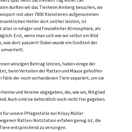
bers spät heim nach einem Tag voller tief
uten durften wir das Tierheim Amberg besuchen, wo
ansport mit über 7000 Kleintieren aufgenommen
enamtlichen Helfer dort seither leisten, ist
 alles in ruhiger und freundlicher Atmosphäre, als
glich. Erst, wenn man sich wie wir selbst ein Bild
 was dort passiert! Dabei wurde ein Großteil der
 umverteilt.
inen winzigen Beitrag leisten, haben einige der
tet, beim Verteilen der Ratten und Mäuse geholfen
 Fälle der noch vorhandenen Tiere separiert, um sie
erheime und Vereine abgegeben, die, wie wir, Mitglied
d. Auch sind sie behördlich noch nicht frei gegeben.
 für unsere Pflegestelle bei Krissy Müller
eigenen Ratten-Notstation erfahen genug ist, die
 Tiere entsprechend zu versorgen.