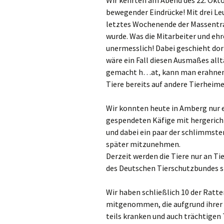
Wir kehrten am Abend des 22. Okto
bewegender Eindrücke! Mit drei Le
letztes Wochenende der Massentr
wurde. Was die Mitarbeiter und ehr
unermesslich! Dabei geschieht dort
wäre ein Fall diesen Ausmaßes alltä
gemacht h
…
at, kann man erahnen,
Tiere bereits auf andere Tierheime
Wir konnten heute in Amberg nur e
gespendeten Käfige mit hergerich
und dabei ein paar der schlimmsten
später mitzunehmen.
Derzeit werden die Tiere nur an Ti
des Deutschen Tierschutzbundes sin
Wir haben schließlich 10 der Ratten
mitgenommen, die aufgrund ihrer 
teils kranken und auch trächtigen