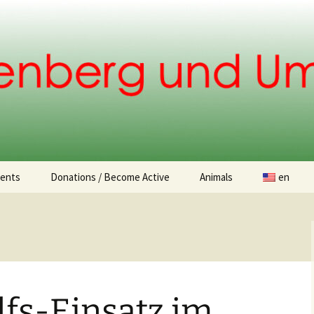
.
ents
Donations / Become Active
Animals
en
Donation opportunities
Found animals
Animal Adoption
lfs-Einsatz im