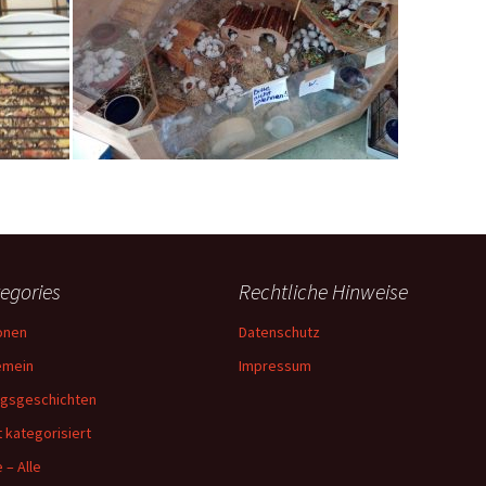
egories
Rechtliche Hinweise
onen
Datenschutz
emein
Impressum
lgsgeschichten
t kategorisiert
 – Alle