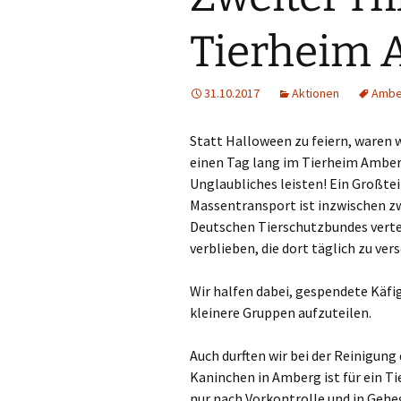
Tierheim 
31.10.2017
Aktionen
Ambe
Statt Halloween zu feiern, waren 
einen Tag lang im Tierheim Amberg
Unglaubliches leisten! Ein Großte
Massentransport ist inzwischen z
Deutschen Tierschutzbundes verte
verblieben, die dort täglich zu ver
Wir halfen dabei, gespendete Käf
kleinere Gruppen aufzuteilen.
Auch durften wir bei der Reinigun
Kaninchen in Amberg ist für ein Tie
nur nach Vorkontrolle und in Geh