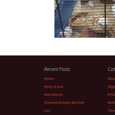
Recent Posts
Cat
Heiner
Akti
Henry & Susi
Allg
Waschbären
Erfo
Steinmarderbaby Bärchen
Nich
Lisa
Tiere