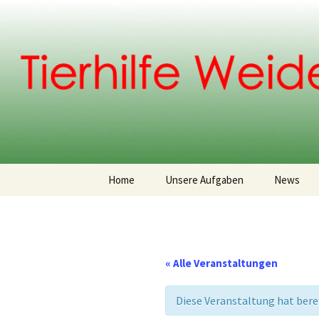
Weidenberg und Umgebung e.V
Zum
Inhalt
springen
Tierhilfe
Home
Unsere Aufgaben
News
Vereinsgeschichte
Vorstand
« Alle Veranstaltungen
Diese Veranstaltung hat bere