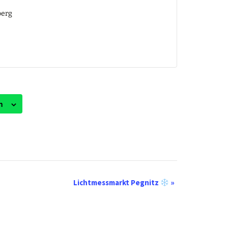
berg
n
Lichtmessmarkt Pegnitz
»