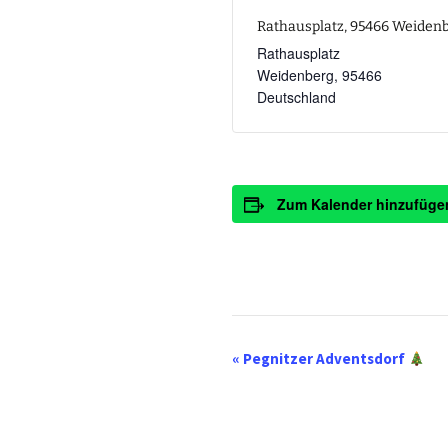
Rathausplatz, 95466 Weiden
Rathausplatz
Weidenberg
,
95466
Deutschland
Zum Kalender hinzufüge
V
«
Pegnitzer Adventsdorf
e
r
a