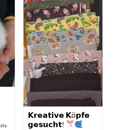
𝗞𝗿𝗲𝗮𝘁𝗶𝘃𝗲 𝗞ö𝗽𝗳𝗲
𝗴𝗲𝘀𝘂𝗰𝗵𝘁!
hilfe