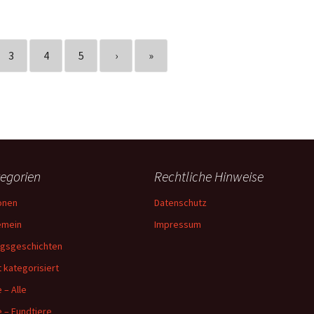
3
4
5
›
»
egorien
Rechtliche Hinweise
onen
Datenschutz
emein
Impressum
lgsgeschichten
t kategorisiert
 – Alle
e – Fundtiere