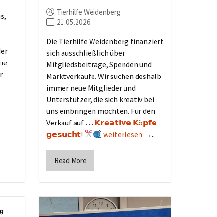
Tierhilfe Weidenberg
s,
21.05.2026
Die Tierhilfe Weidenberg finanziert
der
sich ausschließlich über
hme
Mitgliedsbeiträge, Spenden und
r
Marktverkäufe. Wir suchen deshalb
immer neue Mitglieder und
.
Unterstützer, die sich kreativ bei
uns einbringen möchten. Für den
Verkauf auf …
𝗞𝗿𝗲𝗮𝘁𝗶𝘃𝗲 𝗞ö𝗽𝗳𝗲
𝗴𝗲𝘀𝘂𝗰𝗵𝘁!
weiterlesen →
...
Read More