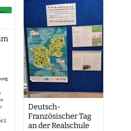
sam
lung
m
in
Deutsch-
r
Französischer Tag
d 2.
an der Realschule