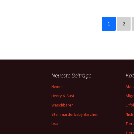
1
2
Neueste Beiträge
Kat
Heiner
Akti
Henry & Susi
Allg
Waschbären
Erfo
Steinmarderbaby Bärchen
Nich
Lisa
Tiere
Tier