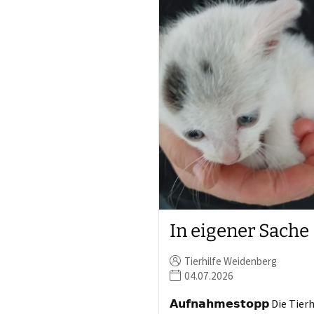
In eigener Sache
Tierhilfe Weidenberg
04.07.2026
𝗔𝘂𝗳𝗻𝗮𝗵𝗺𝗲𝘀𝘁𝗼𝗽𝗽 Die Tier