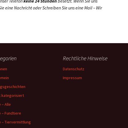
unser Telefon
keine 24 Stunden
besetzt. Wenn Sie uns
 Sie eine Nachricht oder Schreiben Sie uns eine Mail – Wir
egorien
Rechtliche Hinweise
onen
Datenschutz
emein
Impressum
lgsgeschichten
t kategorisiert
 – Alle
e – Fundtiere
e – Tiervermittlung