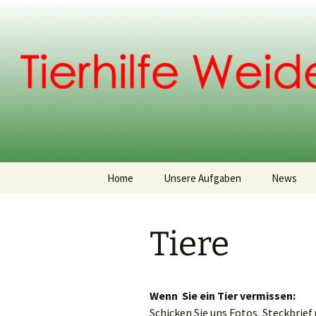
Weidenberg und Umgebung e.V
Zum
Inhalt
springen
Tierhilfe
Home
Unsere Aufgaben
News
Vereinsgeschichte
Tiere
Vorstand
Wenn Sie ein Tier vermissen:
Schicken Sie uns Fotos, Steckbrief