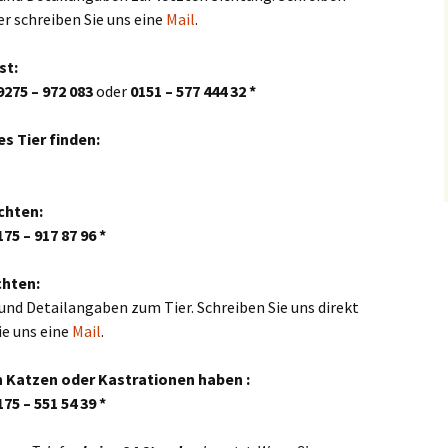
er schreiben Sie uns eine
Mail
.
st:
9275 – 972 083
oder
0151 – 577 444 32 *
s Tier finden:
chten:
175 – 917 87 96 *
chten:
 und Detailangaben zum Tier. Schreiben Sie uns direkt
ie uns eine
Mail
.
 Katzen oder Kastrationen haben :
175 – 551 54 39 *