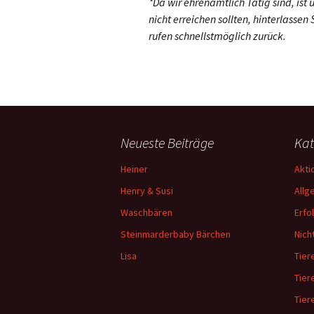
*Da wir ehrenamtlich Tätig sind, ist 
nicht erreichen sollten, hinterlassen
rufen schnellstmöglich zurück.
Neueste Beiträge
Kat
Heiner
Akti
Henry & Susi
Allg
Waschbären
Erfo
Steinmarderbaby Bärchen
Nich
Lisa
Tiere
Tier
Tier