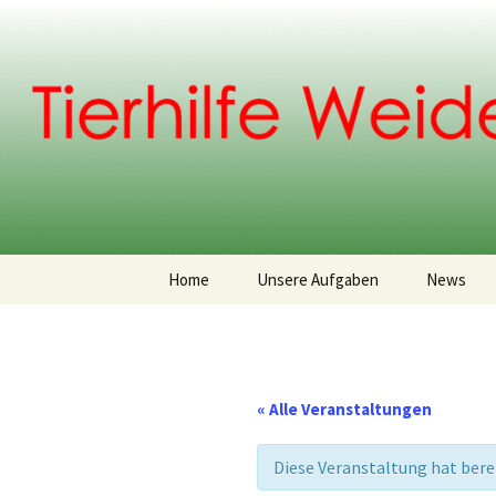
Weidenberg und Umgebung e.V
Zum
Inhalt
springen
Tierhilfe
Home
Unsere Aufgaben
News
Vereinsgeschichte
Vorstand
« Alle Veranstaltungen
Diese Veranstaltung hat bere