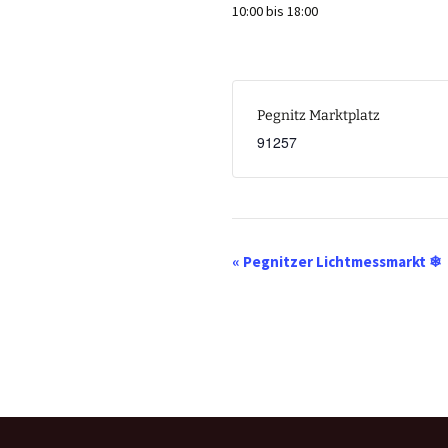
10:00 bis 18:00
Pegnitz Marktplatz
91257
V
«
Pegnitzer Lichtmessmarkt ❄
e
r
a
n
s
t