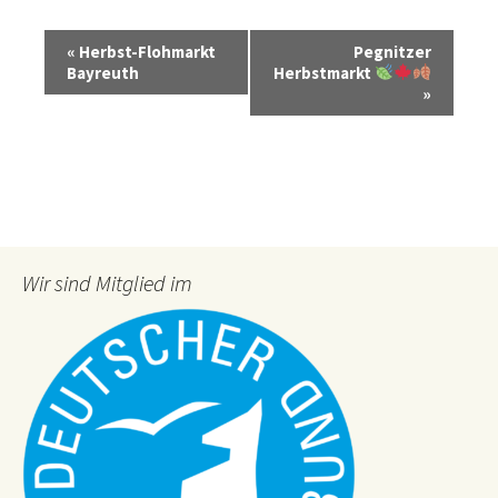
V
«
Herbst-Flohmarkt
Pegnitzer
e
Bayreuth
Herbstmarkt
»
r
a
n
s
t
a
Wir sind Mitglied im
l
t
u
n
g
-
N