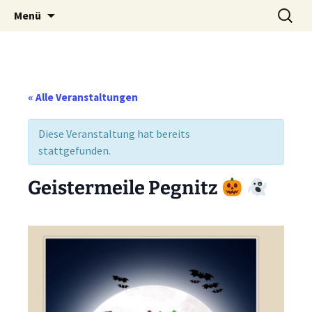
Weidenberg und Umgebung e.V.
Zum
Suchen
Tierhilfe
Menü
Inhalt
nach:
springen
« Alle Veranstaltungen
Diese Veranstaltung hat bereits
stattgefunden.
Geistermeile Pegnitz