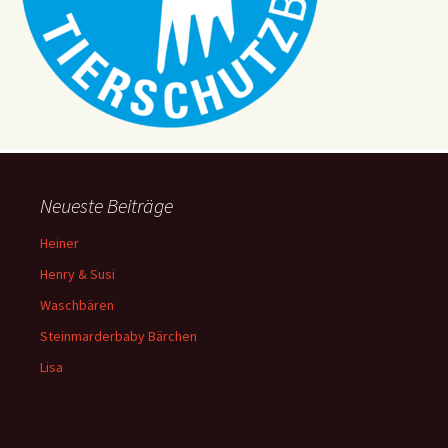
a
v
i
g
a
t
i
Neueste Beiträge
o
n
Heiner
Henry & Susi
Waschbären
Steinmarderbaby Bärchen
Lisa