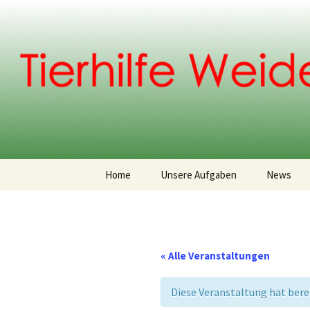
Weidenberg und Umgebung e.V
Zum
Inhalt
springen
Tierhilfe
Home
Unsere Aufgaben
News
Vereinsgeschichte
Vorstand
« Alle Veranstaltungen
Diese Veranstaltung hat bere