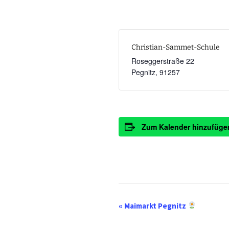
Christian-Sammet-Schule
Roseggerstraße 22
Pegnitz
,
91257
Zum Kalender hinzufüge
V
«
Maimarkt Pegnitz
e