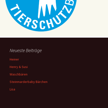
N
a
v
i
g
a
t
i
Neueste Beiträge
o
Heiner
n
Henry & Susi
Waschbären
Steinmarderbaby Bärchen
Lisa