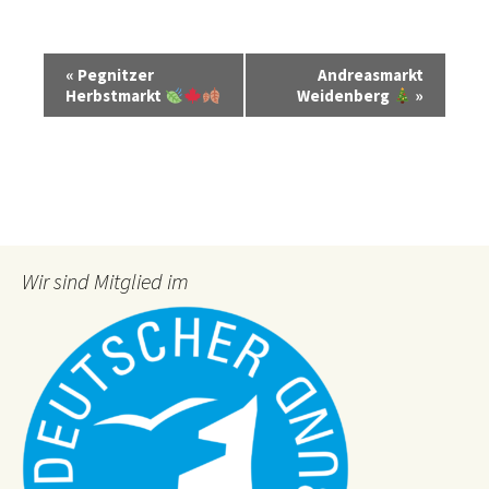
V
«
Pegnitzer
Andreasmarkt
e
Herbstmarkt
Weidenberg
»
r
a
n
s
t
a
Wir sind Mitglied im
l
t
u
n
g
-