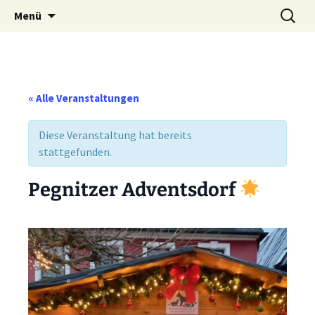
Weidenberg und Umgebung e.V.
Zum
Suchen
Tierhilfe
Menü
Inhalt
nach:
springen
« Alle Veranstaltungen
Diese Veranstaltung hat bereits
stattgefunden.
Pegnitzer Adventsdorf