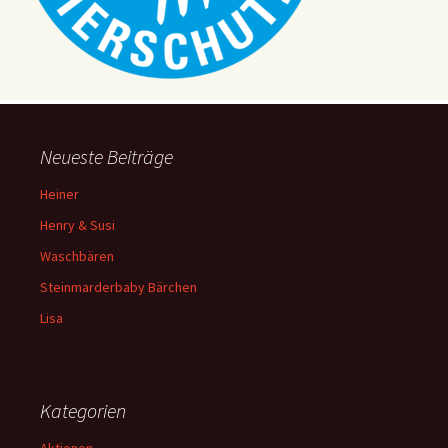
v
i
g
a
t
i
Neueste Beiträge
o
Heiner
n
Henry & Susi
Waschbären
Steinmarderbaby Bärchen
Lisa
Kategorien