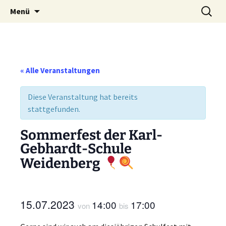
Weidenberg und Umgebung e.V.
Zum
Suchen
Tierhilfe
Menü
Inhalt
nach:
springen
« Alle Veranstaltungen
Diese Veranstaltung hat bereits
stattgefunden.
Sommerfest der Karl-
Gebhardt-Schule
Weidenberg
15.07.2023
14:00
17:00
von
bis