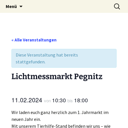
Weidenberg und Umgebung e.V.
Zum
Suchen
Tierhilfe
Menü
Inhalt
nach:
springen
« Alle Veranstaltungen
Diese Veranstaltung hat bereits
stattgefunden.
Lichtmessmarkt Pegnitz
11.02.2024
10:30
18:00
von
bis
Wir laden euch ganz herzlich zum 1. Jahrmarkt im
neuen Jahr ein.
Mit unserem Tierhilfe-Stand befinden wir uns – wie