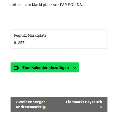
üblich – am Marktplatz vor PAMPOLINA.
Pegnitz Marktplatz
91257
Zum Kalender hinzufügen
V
«
Weidenberger
Flohmarkt Bayreuth
e
Andreasmarkt
»
r