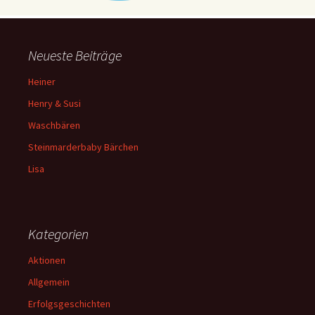
a
t
i
Neueste Beiträge
o
Heiner
n
Henry & Susi
Waschbären
Steinmarderbaby Bärchen
Lisa
Kategorien
Aktionen
Allgemein
Erfolgsgeschichten