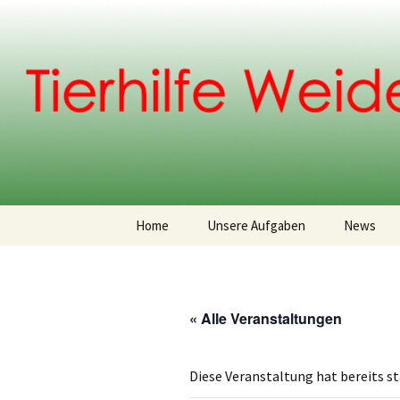
Weidenberg und Umgebung e.V
Zum
Inhalt
springen
Tierhilfe
Home
Unsere Aufgaben
News
Vereinsgeschichte
Vorstand
« Alle Veranstaltungen
Diese Veranstaltung hat bereits s