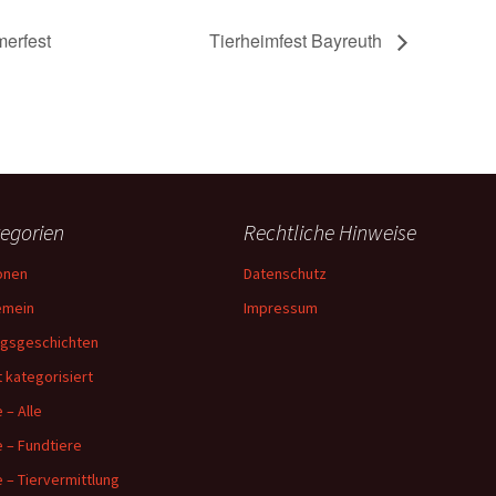
erfest
Tierheimfest Bayreuth
egorien
Rechtliche Hinweise
onen
Datenschutz
emein
Impressum
lgsgeschichten
t kategorisiert
 – Alle
e – Fundtiere
e – Tiervermittlung