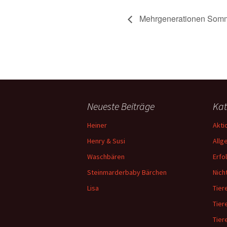
Mehrgenerationen Somm
Neueste Beiträge
Kat
Heiner
Akti
Henry & Susi
Allg
Waschbären
Erfo
Steinmarderbaby Bärchen
Nich
Lisa
Tiere
Tier
Tier