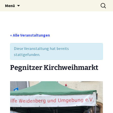
Weidenberg und Umgebung e.V.
Zum
Suchen
Tierhilfe
Menü
Inhalt
nach:
springen
« Alle Veranstaltungen
Diese Veranstaltung hat bereits
stattgefunden.
Pegnitzer Kirchweihmarkt