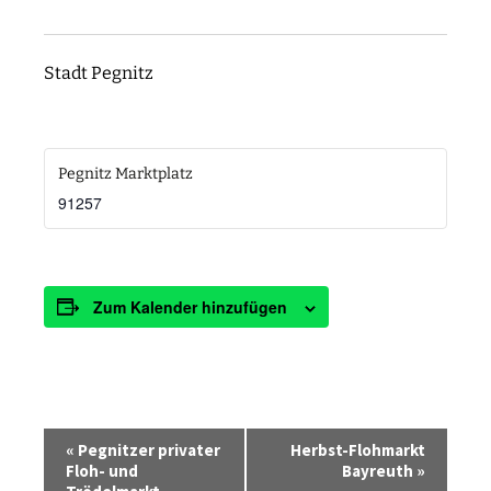
Stadt Pegnitz
Pegnitz Marktplatz
91257
Zum Kalender hinzufügen
V
«
Pegnitzer privater
Herbst-Flohmarkt
e
Floh- und
Bayreuth
»