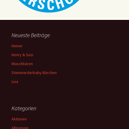
g
a
t
i
Neueste Beiträge
o
n
Heiner
Henry & Susi
Waschbären
Steinmarderbaby Bärchen
Lisa
Kategorien
Aktionen
Allgemein