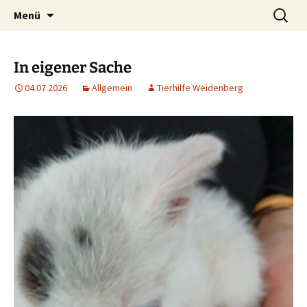
Weidenberg und Umgebung e.V.
Zum
Suchen
Tierhilfe
Menü
Inhalt
nach:
springen
In eigener Sache
04.07.2026
Allgemein
Tierhilfe Weidenberg