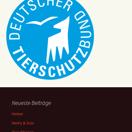
Neueste Beiträge
Heiner
Henry & Susi
Waschbären