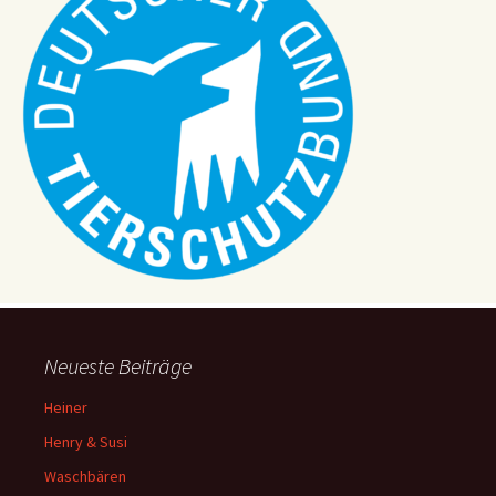
Neueste Beiträge
Heiner
Henry & Susi
Waschbären