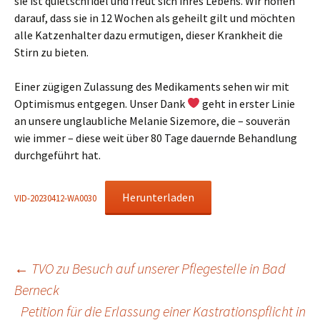
sie ist quietschfidel und freut sich ihres Lebens. Wir hoffen
darauf, dass sie in 12 Wochen als geheilt gilt und möchten
alle Katzenhalter dazu ermutigen, dieser Krankheit die
Stirn zu bieten.
Einer zügigen Zulassung des Medikaments sehen wir mit
Optimismus entgegen. Unser Dank
geht in erster Linie
an unsere unglaubliche Melanie Sizemore, die – souverän
wie immer – diese weit über 80 Tage dauernde Behandlung
durchgeführt hat.
Herunterladen
VID-20230412-WA0030
Beitragsnavigation
←
TVO zu Besuch auf unserer Pflegestelle in Bad
Berneck
Petition für die Erlassung einer Kastrationspflicht in