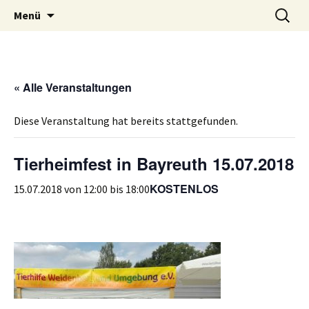
Weidenberg und Umgebung e.V.
Zum
Suchen
Tierhilfe
Menü
Inhalt
nach:
springen
« Alle Veranstaltungen
Diese Veranstaltung hat bereits stattgefunden.
Tierheimfest in Bayreuth 15.07.2018
KOSTENLOS
15.07.2018 von 12:00
bis
18:00