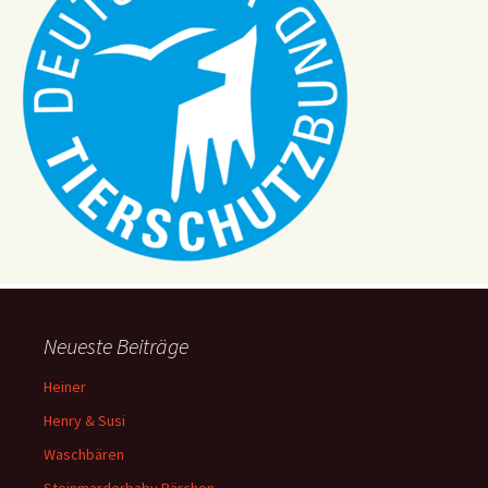
Neueste Beiträge
Heiner
Henry & Susi
Waschbären
Steinmarderbaby Bärchen