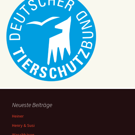
Neueste Beiträge
Heiner
Henry & Susi
Waschbären