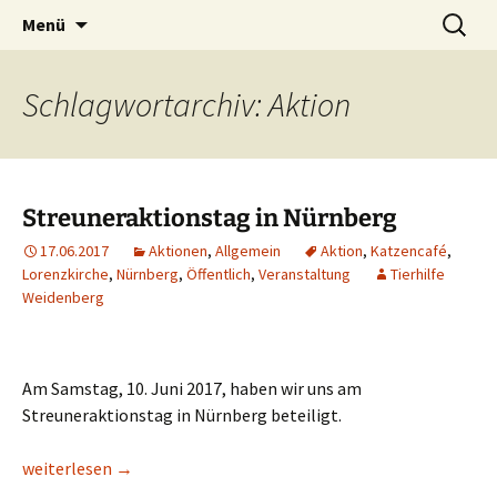
Weidenberg und Umgebung e.V.
Zum
Suchen
Tierhilfe
Menü
Inhalt
nach:
springen
Schlagwortarchiv: Aktion
Streuneraktionstag in Nürnberg
17.06.2017
Aktionen
,
Allgemein
Aktion
,
Katzencafé
,
Lorenzkirche
,
Nürnberg
,
Öffentlich
,
Veranstaltung
Tierhilfe
Weidenberg
Am Samstag, 10. Juni 2017, haben wir uns am
Streuneraktionstag in Nürnberg beteiligt.
Streuneraktionstag in Nürnberg
weiterlesen
→