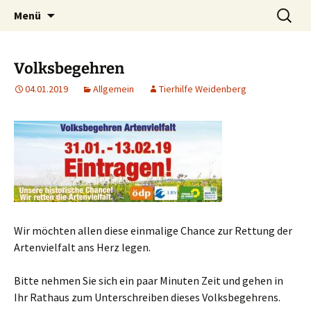
Weidenberg und Umgebung e.V.
Zum
Suchen
Tierhilfe
Menü
Inhalt
nach:
springen
Volksbegehren
04.01.2019
Allgemein
Tierhilfe Weidenberg
Wir möchten allen diese einmalige Chance zur Rettung der
Artenvielfalt ans Herz legen.
Bitte nehmen Sie sich ein paar Minuten Zeit und gehen in
Ihr Rathaus zum Unterschreiben dieses Volksbegehrens.