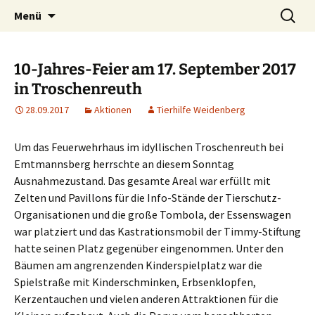
Weidenberg und Umgebung e.V.
Zum
Suchen
Tierhilfe
Menü
Inhalt
nach:
springen
10-Jahres-Feier am 17. September 2017
in Troschenreuth
28.09.2017
Aktionen
Tierhilfe Weidenberg
Um das Feuerwehrhaus im idyllischen Troschenreuth bei
Emtmannsberg herrschte an diesem Sonntag
Ausnahmezustand. Das gesamte Areal war erfüllt mit
Zelten und Pavillons für die Info-Stände der Tierschutz-
Organisationen und die große Tombola, der Essenswagen
war platziert und das Kastrationsmobil der Timmy-Stiftung
hatte seinen Platz gegenüber eingenommen. Unter den
Bäumen am angrenzenden Kinderspielplatz war die
Spielstraße mit Kinderschminken, Erbsenklopfen,
Kerzentauchen und vielen anderen Attraktionen für die