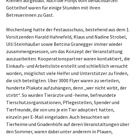
Kleinen aufgebaut. Auch die Ponys vom benachbarten
Gottelhof waren für einige Stunden mit ihren
Betreuerinnen zu Gast.
Wochenlang hatte der Festausschuss, bestehend aus dem 1.
Vorsitzenden Harald Hahnefeld, Klaus und Nadine Strobel,
Ulli Steinhäußer sowie Bettina Granegger immer wieder
zusammengesessen, um das Konzept der Veranstaltung
auszuarbeiten. Kooperationspartner waren kontaktiert, die
Einkaufs- und Arbeitsliste erstellt und schließlich versucht
worden, möglichst viele Helfer und Unterstützer zu finden,
die sich beteiligten. Über 3000 Flyer waren zu verteilen,
hunderte Plakate aufzuhängen, denn „wer nicht wirbt, der
stirbt“. So wurden Tierärzte und -heime, befreundete
Tierschutzorganisationen, Pflegestellen, Spender und
Tierfreunde, die von uns je ein Tier adoptiert hatten,
einzeln per E-Mail eingeladen. Auch besuchten wir
Tierheime und Gnadenhöfe auf deren Veranstaltungen über
den Sommer, waren dabei unter anderem in Plauen,