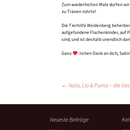
Zum wiederholten Male dürfen wir 
zu Tränen rührte!
Die Tierhilfe Weidenberg beherber
aufgefundene Flachenkinder, auf P
sind, und ist deshalb unendlich da
Ganz
-lichen Dank an dich, Sabin
Beitragsnavigation
←
Nala, Lio & Puma – die Ges
Neueste Beiträge
Kat