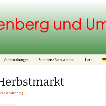
.
Veranstaltungen
Spenden / Aktiv Werden
Tiere
Spendemöglichkeiten
Fundtiere
 Herbstmarkt
Tiervermittlu
hilfe Weidenberg