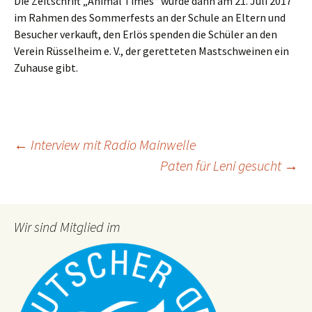
Die Zeitschrift „Animal Times“ wurde dann am 21. Juli 2017
im Rahmen des Sommerfests an der Schule an Eltern und
Besucher verkauft, den Erlös spenden die Schüler an den
Verein Rüsselheim e. V., der geretteten Mastschweinen ein
Zuhause gibt.
Beitragsnavigation
←
Interview mit Radio Mainwelle
Paten für Leni gesucht
→
Wir sind Mitglied im