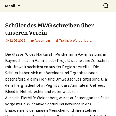
Weidenberg und Umgebung e.V.
Zum
Suchen
Tierhilfe
Menü
Inhalt
nach:
springen
Schüler des MWG schreiben über
unseren Verein
22.07.2017
Allgemein
Tierhilfe Weidenberg
Die Klasse 7C des Markgräfin-Wilhelmine-Gymnasiums in
Bayreuth hat im Rahmen der Projektwoche eine Zeitschrift
mit Umweltnachrichten aus der Region erstellt. Die
Schüler haben sich mit Vereinen und Organisationen
beschäftigt, die im Tier- und Umweltschutz tätig sind, u. a.
dem Tiergnadenhof in Pegnitz, Casa Animale in Gefrees,
Bleed in Helmbrechts und vielen anderen.
Auch die Tierhilfe Weidenberg wurde auf einer ganzen Seite
vorgestellt. Wir danken dafür und bewundern das
Engagement der jungen Menschen und ihren Lehrern.