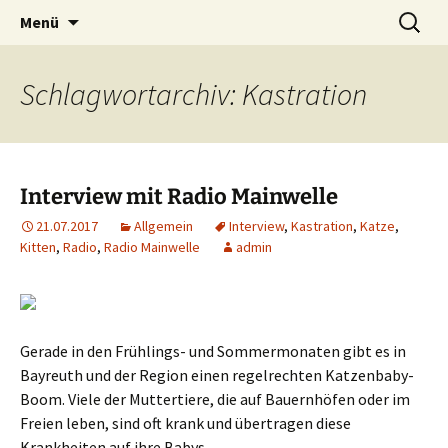
Weidenberg und Umgebung e.V.
Zum
Suchen
Tierhilfe
Menü
Inhalt
nach:
springen
Schlagwortarchiv: Kastration
Interview mit Radio Mainwelle
21.07.2017
Allgemein
Interview
,
Kastration
,
Katze
,
Kitten
,
Radio
,
Radio Mainwelle
admin
Gerade in den Frühlings- und Sommermonaten gibt es in
Bayreuth und der Region einen regelrechten Katzenbaby-
Boom. Viele der Muttertiere, die auf Bauernhöfen oder im
Freien leben, sind oft krank und übertragen diese
Krankheiten auf ihre Babys.