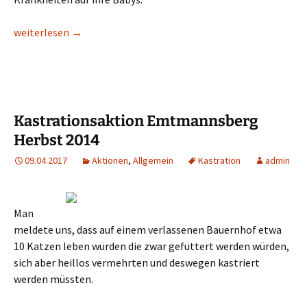
Interview mit Radio Mainwelle
weiterlesen
→
Kastrationsaktion Emtmannsberg
Herbst 2014
09.04.2017
Aktionen
,
Allgemein
Kastration
admin
Man
meldete uns, dass auf einem verlassenen Bauernhof etwa
10 Katzen leben würden die zwar gefüttert werden würden,
sich aber heillos vermehrten und deswegen kastriert
werden müssten.