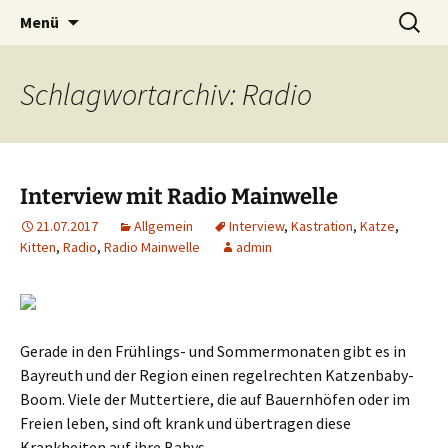
Weidenberg und Umgebung e.V.
Zum
Suchen
Tierhilfe
Menü
Inhalt
nach:
springen
Schlagwortarchiv: Radio
Interview mit Radio Mainwelle
21.07.2017
Allgemein
Interview
,
Kastration
,
Katze
,
Kitten
,
Radio
,
Radio Mainwelle
admin
Gerade in den Frühlings- und Sommermonaten gibt es in
Bayreuth und der Region einen regelrechten Katzenbaby-
Boom. Viele der Muttertiere, die auf Bauernhöfen oder im
Freien leben, sind oft krank und übertragen diese
Krankheiten auf ihre Babys.