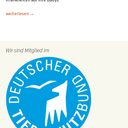
Interview mit Radio Mainwelle
weiterlesen
→
Wir sind Mitglied im